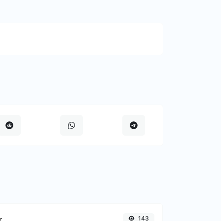
r
143