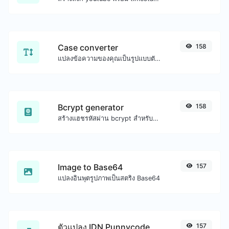
Case converter
158
แปลงข้อความของคุณเป็นรูปแบบตัวพิมพ์ใดก็ได้ เช่น ตัวพิมพ์เล็ก ตัวพิมพ์ใหญ่ camelCase...etc.
Bcrypt generator
158
สร้างแฮชรหัสผ่าน bcrypt สำหรับอินพุตสตริงใดๆ
Image to Base64
157
แปลงอินพุตรูปภาพเป็นสตริง Base64
ตัวแปลง IDN Punnycode
157