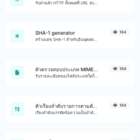
รับส่วนหัว HTTP ทั้งหมดที่ URL ส่งคืนสำหรับคำขอ GET ทั่วไป
SHA-1 generator
164
สร้างแฮช SHA-1 สำหรับอินพุตสตริงใดๆ
ตัวตรวจสอบประเภท MIME ของไฟล์
164
รับรายละเอียดของไฟล์ประเภทใดก็ได้ เช่น ประเภท MIME หรือวันที่แก้ไขล่าสุด
ตัวเรียงลำดับรายการตามตัวอักษร
164
เรียงลำดับบรรทัดข้อความเป็นลำดับตัวอักษร (A-Z หรือ Z-A) ได้อย่างง่ายดาย